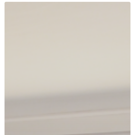
ANDILLA
67-
25