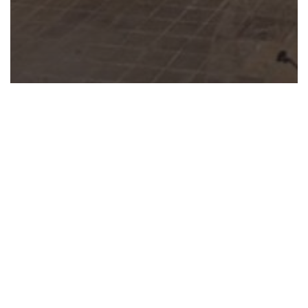
Feria de Muestras
Garajes y trasteros
GARAJES Y TRASTEROS
ANDILLA
67-