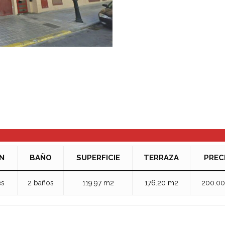
N
BAÑO
SUPERFICIE
TERRAZA
PREC
es
2 baños
119.97 m2
176.20 m2
200.0