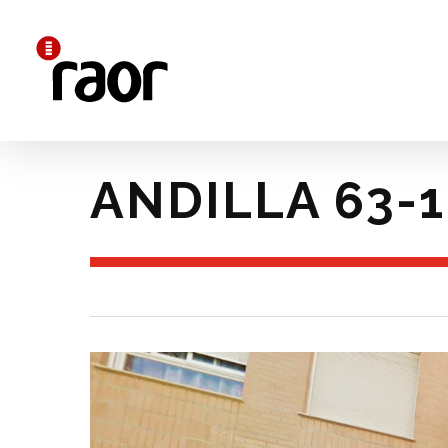
Skip
to
main
content
ANDILLA 63-1