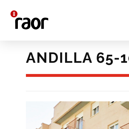
Skip
to
main
content
ANDILLA 65-1