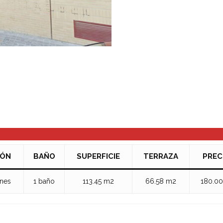
IÓN
BAÑO
SUPERFICIE
TERRAZA
PREC
ones
1 baño
113.45 m2
66.58 m2
180.0