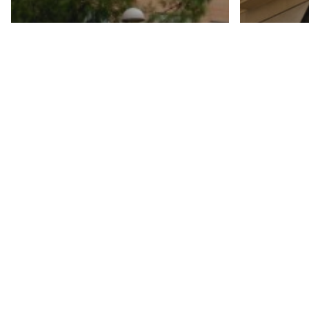
Alquiler comercial
Alquiler c
PZA. MESTRE RODRIGO
CORELL (FOIOS)
CALLE