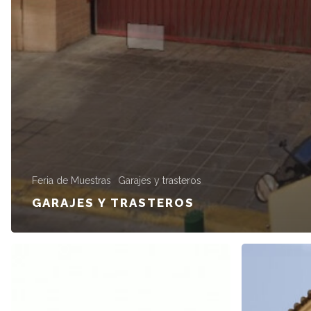
Feria de Muestras
Garajes y trasteros
GARAJES Y TRASTEROS
PZA.
CALLE
MESTRE
PINZÓN
RODRIGO
4
CORELL