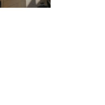
omercial
 PINZÓN 4