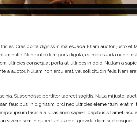
tricies. Cras porta dignissim malesuada. Etiam auctor, justo et fac
entum nulla. Nunc interdum porta ligula, eu malesuada nunc tris
em, ultricies consequat porta at, ultrices in odio. Nullam a sapi
e a auctor. Nullam non arcu erat, vel sollicitudin felis. Nam erat
inia. Suspendisse porttitor laoreet sagittis. Nulla mi justo, auc
an faucibus. In dignissim, orci nec ultricies elementum, erat mi t
tempor ipsum lacinia a. Cras enim sapien, dapibus sit amet iaculi
enean viverra sem in quam luctus eget gravida diam scelerisque.