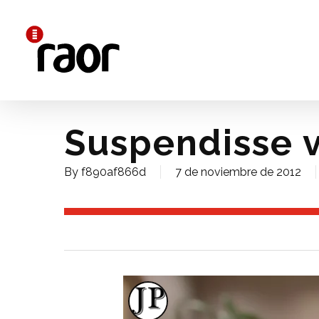
Skip
to
main
content
Suspendisse 
By
f890af866d
7 de noviembre de 2012